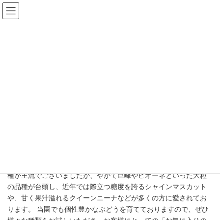
コ
ナ
ン
ビ
テ
ゲ
ン
ー
ツ
シ
へ
ョ
ごあいさつ
ス
ン
キ
に
ッ
移
プ
動
HOME
ごあいさつ
皆様、はじめまして。 私がぶどう作りの道へ歩みを進めてから、
おかげさまで57年の歳月が経ちました。
この半世紀以上の間、ぶどうの品種は時代とともに大きな変遷を
遂げてまいりました。かつてはデラウェアに代表される小粒の品
種が主流でございましたが、やがて巨峰やピオーネといった大粒
の品種が台頭し、近年では際立つ糖度を誇るシャインマスカット
や、甘く果汁溢れるクイーンニーナなどが多くの方に愛されてお
ります。 当園でも個性豊かなぶどうを育てておりますので、ぜひ