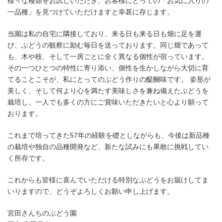
様々な種類をお試しいただき、お客様にとっての「お気に入りの
一品種」を見つけていただけますと幸甚に存じます。
当園は私の自宅に隣接しており、来る日も来る日も畑に足を運
び、ぶどうの観察に励む毎日を送っております。同じ畑であって
も、木や枝、そして一房ごとに全く異なる個性が宿っています。
その一つひとつの特性に寄り添い、個性を生かしながら大切に育
てることこそが、私にとってのぶどう作りの醍醐味です。 姿形が
美しく、そして何より心を満たす美味しさを兼ね備えたぶどうを
栽培し、一人でも多くの方にご賞味いただきたいと心より願って
おります。
これまで培ってきた57年の経験を礎としながらも、今後は新品種
の栽培や独自の品種開発など、新たな試みにも果敢に挑戦してい
く所存です。
これからも皆様に喜んでいただける特別なぶどうをお届けしてま
いりますので、どうぞよろしくお願い申し上げます。
宮田さんちのぶどう園