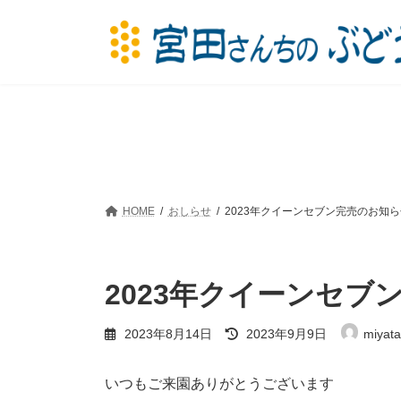
コ
ナ
ン
ビ
テ
ゲ
ン
ー
ツ
シ
へ
ョ
ス
ン
キ
に
ッ
移
プ
動
HOME
おしらせ
2023年クイーンセブン完売のお知ら
2023年クイーンセブ
最
2023年8月14日
2023年9月9日
miyata
終
更
新
いつもご来園ありがとうございます
日