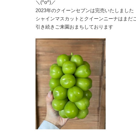
＼(^o^)／
時
:
2023年のクイーンセブンは完売いたしました
シャインマスカットとクイーンニーナはまだ
引き続きご来園おまちしております